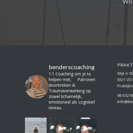
Wil 
PRAKT
benderscoaching
Wijk 6 7
1:1 Coaching om je te
helpen met;
Patronen
8321 VD 
doorbreken &
Praktijk
Traumaverwerking op
06-5321
zowel lichamelijk,
info@be
emotioneel als cognitief
niveau.