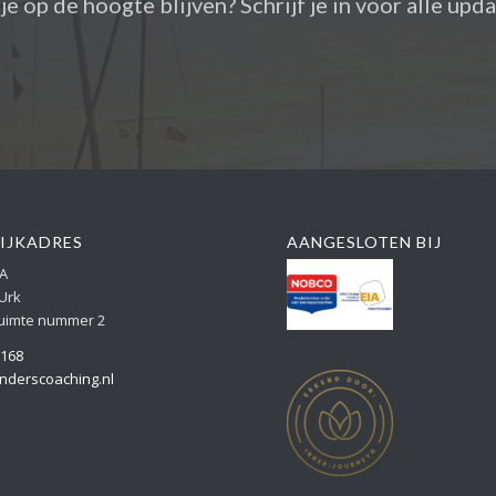
je op de hoogte blijven? Schrijf je in voor alle upd
IJKADRES
AANGESLOTEN BIJ
6A
Urk
ruimte nummer 2
6168
nderscoaching.nl