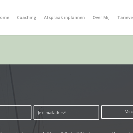
Home
Coaching
Afspraak inplannen
Over Mij
Tariev